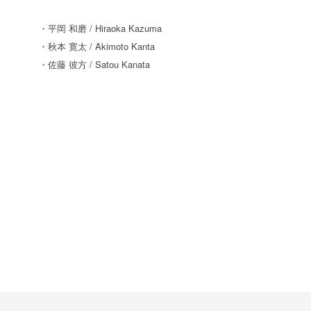
・平岡 和磨 / Hiraoka Kazuma
・秋本 寛太 / Akimoto Kanta
・佐藤 彼方 / Satou Kanata
沢
Award / 受賞
秀俊設計環境
Award / 受賞
沢秀俊 沢