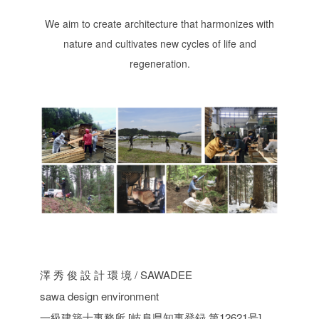
We aim to create architecture that harmonizes with
nature and cultivates new cycles of life and
regeneration.
澤 秀 俊 設 計 環 境
/ SAWADEE
sawa design environment
一級建築士事務所 [岐阜県知事登録 第12621号]