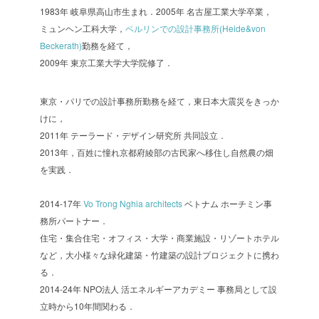
1983年 岐阜県高山市生まれ．2005年 名古屋工業大学卒業，
ミュンヘン工科大学，
ベルリンでの設計事務所(Heide&von
Beckerath)
勤務を経て，
2009年 東京工業大学大学院修了．
東京・パリでの設計事務所勤務を経て，東日本大震災をきっか
けに，
2011年 テーラード・デザイン研究所 共同設立．
2013年，百姓に憧れ京都府綾部の古民家へ移住し自然農の畑
を実践．
2014-17年
Vo Trong Nghia architects
ベトナム ホーチミン事
務所パートナー．
住宅・集合住宅・オフィス・大学・商業施設・リゾートホテル
など，大小様々な緑化建築・竹建築の設計プロジェクトに携わ
る．
2014-24年 NPO法人 活エネルギーアカデミー 事務局として設
立時から10年間関わる．