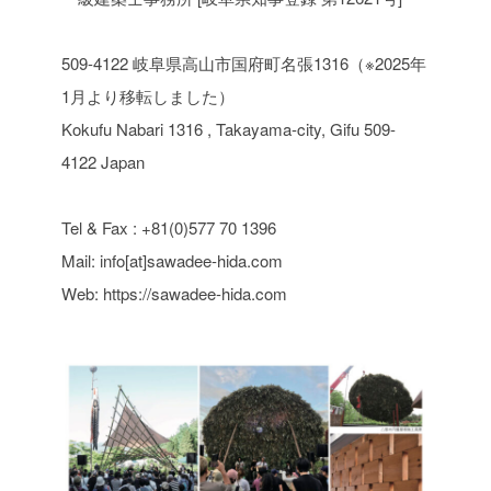
509-4122 岐阜県高山市国府町名張1316（※2025年
1月より移転しました）
Kokufu Nabari 1316 , Takayama-city, Gifu 509-
4122 Japan
Tel & Fax : +81(0)577 70 1396
Mail: info[at]sawadee-hida.com
Web: https://sawadee-hida.com