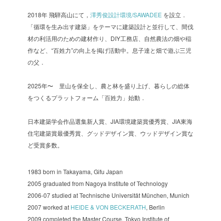
2018年 飛騨高山にて，
澤秀俊設計環境/SAWADEE
を設立．
「循環を生み出す建築」をテーマに建築設計と並行して、間伐
材の利活用のための建材作り、DIY工務店、自然農法の畑や稲
作など、“百姓力”の向上を掲げ活動中。息子達と畑で遊ぶ三児
の父．
2025年〜 里山を保全し、農と林を盛り上げ、暮らしの総体
をつくるプラットフォーム「百姓力」始動．
日本建築学会作品選集新人賞、JIA環境建築賞優秀賞、JIA東海
住宅建築賞最優秀賞、グッドデザイン賞、ウッドデザイン賞な
ど受賞多数。
1983 born in Takayama, Gifu Japan
2005 graduated from Nagoya Institute of Technology
2006-07 studied at Technische Universität München, Munich
2007 worked at
HEIDE & VON BECKERATH
, Berlin
2009 completed the Master Course, Tokyo Institute of