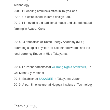
Technology
2009-11 working architects office in Tokyo/Paris
2011- Co-established Tailored design Lab.
2013-14 moved to old traditional house and started natural
farming in Ayabe, Kyoto
2014-24 front office of Katsu Energy Academy (NPO)
operating a logistic system for self-thinned woods and the
local currency Enepo in Hida Takayama.
2014-17 Partner architect at
Vo Trong Nghia Architects
, Ho
Chi Minh City, Vietnam
2018- Established
SAWADEE
in Takayama, Japan
2019- A part-time lecturer at Nagoya Institute of Technology
Team / チーム