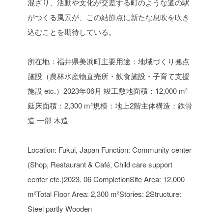
混ざり、活動や文化が交差する町のような道の駅
がつくる風景が、この結節点に新たな息吹を吹き
込むことを期待している。
所在地：福井県美浜町
主要用途：地域づくり拠点
施設
（農林水産物直売所・飲食施設・子育て支援
施設 etc.）
2023年06月 竣工
敷地面積：12,000 m²
延床面積：2,300 m²
規模：地上2階
主体構造：鉄骨
造 一部 木造
Location: Fukui, Japan
Function: Community center
(Shop, Restaurant & Café, Child care support
center etc.)
2023. 06 Completion
Site Area: 12,000
m²
Total Floor Area: 2,300 m²
Stories: 2
Structure:
Steel partly Wooden