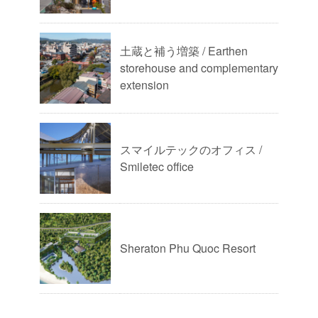
土蔵と補う増築 / Earthen
storehouse and complementary
extension
スマイルテックのオフィス /
Smiletec office
Sheraton Phu Quoc Resort