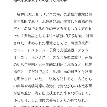
福井県美浜町はリアス式海岸の若狭湾東端に位
置する町であり、北陸新幹線が開業した東隣の敦
賀と、名所である西側の三方五湖をつなぐ東西軸
上の主要施設として本道の駅はJR美浜駅前に計画
された。求められた用途としては、農産直売所・
カフェ・レストラン・子育て支援施設・スタジ
オ・コワーキングスペースなど多岐に渡り、南隣
のいちご農園とも一体的に利用されるなど、観光
拠点としてだけでなく、地域住民の日常的な利用
も期待されていた。
現地を訪れると、古くから
の集落や若狭湾岸の漁港には昔ながらの木造家屋
が建ち並び、海と山に挟まれた小さな町らしく、
ゆったりとした住民の暮らしぶりが見て取れた。