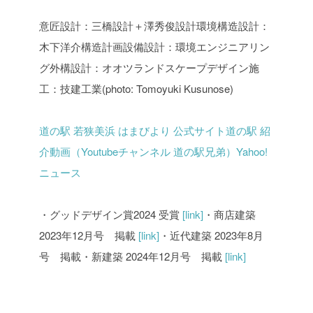
意匠設計：三橋設計＋澤秀俊設計環境
構造設計：
木下洋介構造計画
設備設計：環境エンジニアリン
グ
外構設計：オオツランドスケープデザイン
施
工：技建工業
(photo: Tomoyuki Kusunose)
道の駅 若狭美浜 はまびより 公式サイト
道の駅 紹
介動画（Youtubeチャンネル 道の駅兄弟）
Yahoo!
ニュース
・グッドデザイン賞2024 受賞
[link]
・商店建築
2023年12月号 掲載
[link]
・近代建築 2023年8月
号 掲載
・新建築 2024年12月号 掲載
[link]