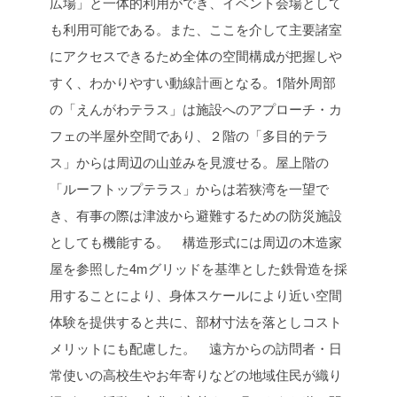
広場」と一体的利用ができ、イベント会場として
も利用可能である。また、ここを介して主要諸室
にアクセスできるため全体の空間構成が把握しや
すく、わかりやすい動線計画となる。1階外周部
の「えんがわテラス」は施設へのアプローチ・カ
フェの半屋外空間であり、２階の「多目的テラ
ス」からは周辺の山並みを見渡せる。屋上階の
「ルーフトップテラス」からは若狭湾を一望で
き、有事の際は津波から避難するための防災施設
としても機能する。
構造形式には周辺の木造家
屋を参照した4mグリッドを基準とした鉄骨造を採
用することにより、身体スケールにより近い空間
体験を提供すると共に、部材寸法を落としコスト
メリットにも配慮した。
遠方からの訪問者・日
常使いの高校生やお年寄りなどの地域住民が織り