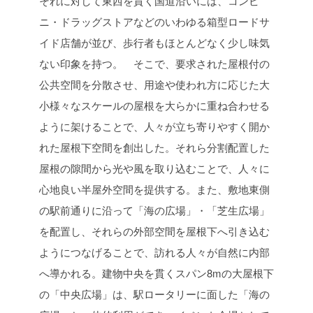
それに対して東西を貫く国道沿いには、コンビ
ニ・ドラッグストアなどのいわゆる箱型ロードサ
イド店舗が並び、歩行者もほとんどなく少し味気
ない印象を持つ。
そこで、要求された屋根付の
公共空間を分散させ、用途や使われ方に応じた大
小様々なスケールの屋根を大らかに重ね合わせる
ように架けることで、人々が立ち寄りやすく開か
れた屋根下空間を創出した。それら分割配置した
屋根の隙間から光や風を取り込むことで、人々に
心地良い半屋外空間を提供する。また、敷地東側
の駅前通りに沿って「海の広場」・「芝生広場」
を配置し、それらの外部空間を屋根下へ引き込む
ようにつなげることで、訪れる人々が自然に内部
へ導かれる。建物中央を貫くスパン8mの大屋根下
の「中央広場」は、駅ロータリーに面した「海の